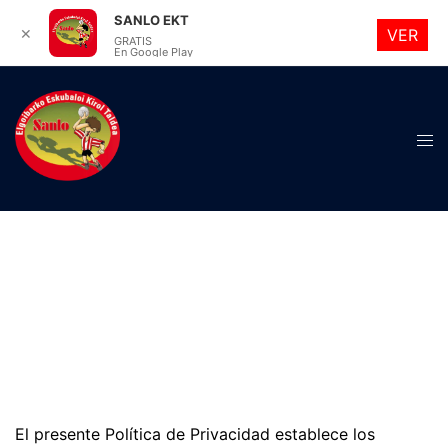
SANLO EKT
✕
VER
GRATIS
En Google Play
Saltar
al
contenido
Alte
men
El presente Política de Privacidad establece los