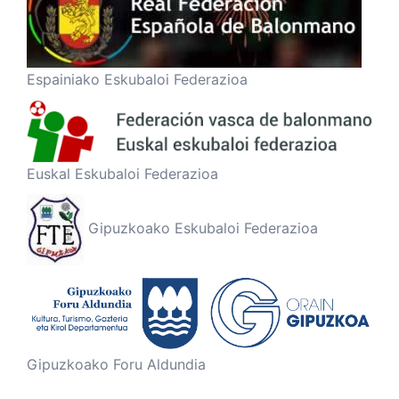
Espainiako Eskubaloi Federazioa
Euskal Eskubaloi Federazioa
Gipuzkoako Eskubaloi Federazioa
Gipuzkoako Foru Aldundia