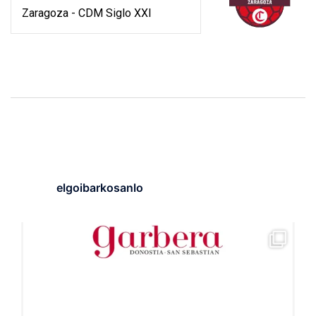
Zaragoza - CDM Siglo XXI
Navegación
de
entradas
elgoibarkosanlo