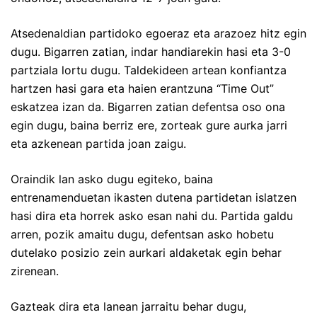
Atsedenaldian partidoko egoeraz eta arazoez hitz egin
dugu. Bigarren zatian, indar handiarekin hasi eta 3-0
partziala lortu dugu. Taldekideen artean konfiantza
hartzen hasi gara eta haien erantzuna “Time Out”
eskatzea izan da. Bigarren zatian defentsa oso ona
egin dugu, baina berriz ere, zorteak gure aurka jarri
eta azkenean partida joan zaigu.
Oraindik lan asko dugu egiteko, baina
entrenamenduetan ikasten dutena partidetan islatzen
hasi dira eta horrek asko esan nahi du. Partida galdu
arren, pozik amaitu dugu, defentsan asko hobetu
dutelako posizio zein aurkari aldaketak egin behar
zirenean.
Gazteak dira eta lanean jarraitu behar dugu,