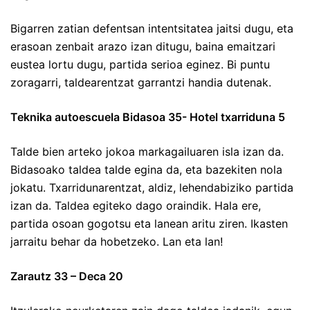
Bigarren zatian defentsan intentsitatea jaitsi dugu, eta
erasoan zenbait arazo izan ditugu, baina emaitzari
eustea lortu dugu, partida serioa eginez. Bi puntu
zoragarri, taldearentzat garrantzi handia dutenak.
Teknika autoescuela Bidasoa 35- Hotel txarriduna 5
Talde bien arteko jokoa markagailuaren isla izan da.
Bidasoako taldea talde egina da, eta bazekiten nola
jokatu. Txarridunarentzat, aldiz, lehendabiziko partida
izan da. Taldea egiteko dago oraindik. Hala ere,
partida osoan gogotsu eta lanean aritu ziren. Ikasten
jarraitu behar da hobetzeko. Lan eta lan!
Zarautz 33 – Deca 20