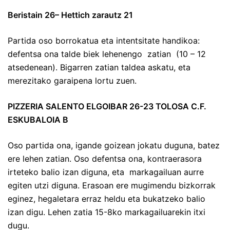
Beristain 26– Hettich zarautz 21
Partida oso borrokatua eta intentsitate handikoa:
defentsa ona talde biek lehenengo zatian (10 – 12
atsedenean). Bigarren zatian taldea askatu, eta
merezitako garaipena lortu zuen.
PIZZERIA SALENTO ELGOIBAR 26-23 TOLOSA C.F.
ESKUBALOIA B
Oso partida ona, igande goizean jokatu duguna, batez
ere lehen zatian. Oso defentsa ona, kontraerasora
irteteko balio izan diguna, eta markagailuan aurre
egiten utzi diguna. Erasoan ere mugimendu bizkorrak
eginez, hegaletara erraz heldu eta bukatzeko balio
izan digu. Lehen zatia 15-8ko markagailuarekin itxi
dugu.