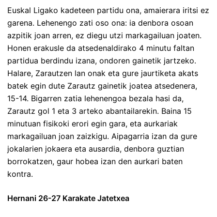
Euskal Ligako kadeteen partidu ona, amaierara iritsi ez
garena. Lehenengo zati oso ona: ia denbora osoan
azpitik joan arren, ez diegu utzi markagailuan joaten.
Honen erakusle da atsedenaldirako 4 minutu faltan
partidua berdindu izana, ondoren gainetik jartzeko.
Halare, Zarautzen lan onak eta gure jaurtiketa akats
batek egin dute Zarautz gainetik joatea atsedenera,
15-14. Bigarren zatia lehenengoa bezala hasi da,
Zarautz gol 1 eta 3 arteko abantailarekin. Baina 15
minutuan fisikoki erori egin gara, eta aurkariak
markagailuan joan zaizkigu. Aipagarria izan da gure
jokalarien jokaera eta ausardia, denbora guztian
borrokatzen, gaur hobea izan den aurkari baten
kontra.
Hernani 26-27 Karakate Jatetxea