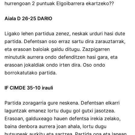
hurrengoan 2 puntuak Elgoibarrera ekartzeko??
Aiala D 26-25 DARIO
Ligako lehen partidua zenez, neskak urduri hasi dute
partida. Defentsan oso erraz sartu dira zarauztarrak,
eta erasoan baloiak galdu ditugu. Zazpigarren
minututik aurrera ondo defenditzen hasi gara, eta
erasoan jokaldiak ondo irten dira. Oso ondo
borrokatutako partida.
IF CIMDE 35-10 irauli
Partida zoragarria gure neskena. Defentsan elkarri
laguntzak emanez lortu dugu gol gutxi jasotzea.
Erasoan, galduxeago hauen defentsa irekia zelako,
baina denbora aurrera joan ahala, lortu dugu
hutsuneak aurkitu eta sartzea. Partida ona eta lanean