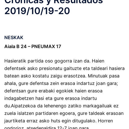
2019/10/19-20
NESKAK
Aiala B 24 – PNEUMAX 17
Hasieratik partida oso gogorra izan da. Haien
defentsek asko presionatu gaituzte eta taldeari hasiera
batean asko kostatu zaigu erasotzea. Minutuak pasa
ahala, gure defentsa zein erasoa indartuz joan gara;
defentsan gure erabaki egokiek haien erasoa
indagabetzen hasi eta gure erasoa indartu
du.Aipatzekoa da lehenengo zatiko markagailuak ez
zuela islatzen partidaren egoera, gure taldeak erasoan
jaurtiketa erraz asko huts egin ditugulako. Horren
ondorioz, atsedenaldira 12-7 joan gara.