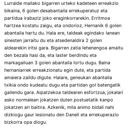
Lurralde mailako bigarren urteko kadeteen erreakzio
bikaina, 6 golen desabantaila errekuperatuz eta
partidua irabaziz joko eraginkorrarekin. Erritmoa
hartzea kostatu zaigu, eta ondorioz, Hernanik 6 golen
abantaila hartu du. Hala ere, taldeak egindako lanean
sinesten jarraitu du eta atsedenaldira 2 golen
aldearekin iritsi gara. Bigarren zatia lehenengoa amaitu
den bezala hasi da, eta laster berdindu eta
markagailuan 3 golen abantaila lortu dugu. Baina
hernaniarrek erreakzionatu egin dute, eta partida
amaiera zaildu digute. Halare, geneukan abantaila
txikia ondo kudeatu dugu eta partidan gol batengatik
gailendu gara. Aipatzekoa taldearen esfortzua, jokalari
asko normalean jokatzen duten postuetatik kanpo
jokatzen ari baitira. Azkenik, mila animo bidali nahi
dizkiogu gaur lesionatu den Daneli eta errekuperazio
bizkorra opa diogu.