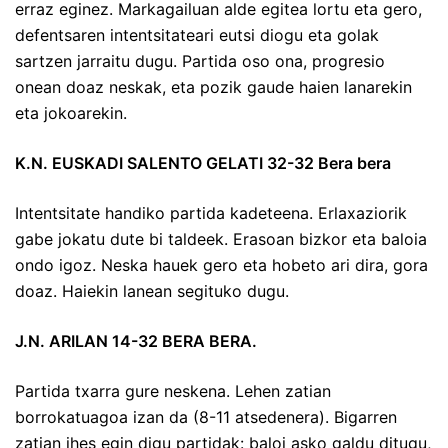
erraz eginez. Markagailuan alde egitea lortu eta gero,
defentsaren intentsitateari eutsi diogu eta golak
sartzen jarraitu dugu. Partida oso ona, progresio
onean doaz neskak, eta pozik gaude haien lanarekin
eta jokoarekin.
K.N. EUSKADI SALENTO GELATI 32-32 Bera bera
Intentsitate handiko partida kadeteena. Erlaxaziorik
gabe jokatu dute bi taldeek. Erasoan bizkor eta baloia
ondo igoz. Neska hauek gero eta hobeto ari dira, gora
doaz. Haiekin lanean segituko dugu.
J.N. ARILAN 14-32 BERA BERA.
Partida txarra gure neskena. Lehen zatian
borrokatuagoa izan da (8-11 atsedenera). Bigarren
zatian ihes egin digu partidak: baloi asko galdu ditugu,