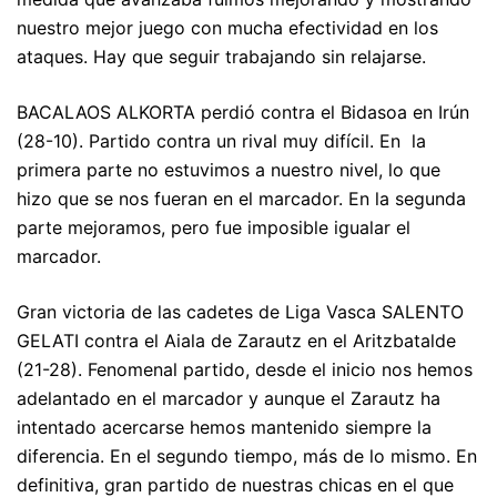
nuestro mejor juego con mucha efectividad en los
ataques. Hay que seguir trabajando sin relajarse.
BACALAOS ALKORTA perdió contra el Bidasoa en Irún
(28-10). Partido contra un rival muy difícil. En la
primera parte no estuvimos a nuestro nivel, lo que
hizo que se nos fueran en el marcador. En la segunda
parte mejoramos, pero fue imposible igualar el
marcador.
Gran victoria de las cadetes de Liga Vasca SALENTO
GELATI contra el Aiala de Zarautz en el Aritzbatalde
(21-28). Fenomenal partido, desde el inicio nos hemos
adelantado en el marcador y aunque el Zarautz ha
intentado acercarse hemos mantenido siempre la
diferencia. En el segundo tiempo, más de lo mismo. En
definitiva, gran partido de nuestras chicas en el que