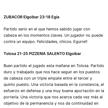
ZUBACOR Elgoibar 23-18 Egia
Partido serio en el que hemos sabido jugar con
cabeza en los momentos claves. Un jugador no puede
contra un equipo. Felicidades, chicos. Egurre!!
Tolosa 21-25 PIZZERIA SALENTO Elgoibar
Buen partido el jugado esta mañana en Tolosa. Partido
duro y trabajado que nos hace seguir en los puestos
de cabeza con un triple empate entre el tercer y
quinto puesto. Una victoria basada en la constancia, el
esfuerzo en defensa y una muy buena aportación en la
portería. Una victoria que nos acerca cada vez más al
objetivo de la permanencia y nos da continuidad en