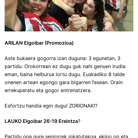
ARILAN Elgoibar (Promozioa)
Aste bukaera gogorra izan duguna: 3 egunetan, 3
partidu. Orokorrean ez dugu guk nahi genuen irudia
eman, baina helburua lortu dugu. Euskadiko 8 talde
onenen artean egongo gara bigarren fasean. Orain
errekuperatu eta gogor entrenatzera.
Esfortzu handia egin dugu! ZORIONAK!?
LAUKO Elgoibar 26-19 Ereintza
?
Partidu ona gure seniorrek jokatutakoa, ekipo on eta