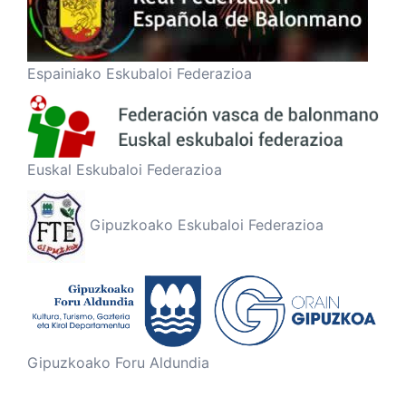
Espainiako Eskubaloi Federazioa
Euskal Eskubaloi Federazioa
Gipuzkoako Eskubaloi Federazioa
Gipuzkoako Foru Aldundia