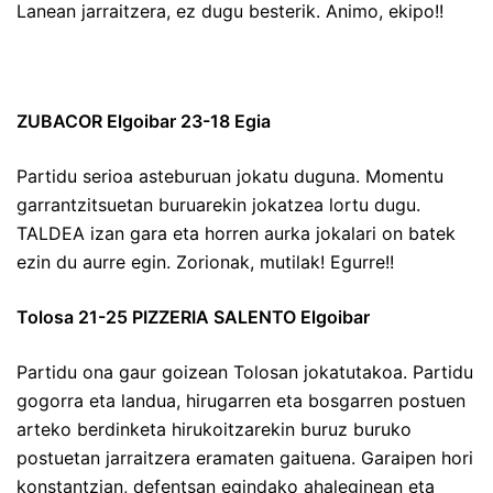
Lanean jarraitzera, ez dugu besterik. Animo, ekipo!!
ZUBACOR Elgoibar 23-18 Egia
Partidu serioa asteburuan jokatu duguna. Momentu
garrantzitsuetan buruarekin jokatzea lortu dugu.
TALDEA izan gara eta horren aurka jokalari on batek
ezin du aurre egin. Zorionak, mutilak! Egurre!!
Tolosa 21-25 PIZZERIA SALENTO Elgoibar
Partidu ona gaur goizean Tolosan jokatutakoa. Partidu
gogorra eta landua, hirugarren eta bosgarren postuen
arteko berdinketa hirukoitzarekin buruz buruko
postuetan jarraitzera eramaten gaituena. Garaipen hori
konstantzian, defentsan egindako ahaleginean eta