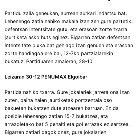
Partidu zaila geneukan, aurrean aurkari indartsu bat.
Lehenengo zatia nahiko makala izan zen gure partetik:
defentsan intentsitate gutxi eta erasoan zorte txarra
jaurtiketa asko huts eginez. Bigarren zatian defentsan
intentsitate pixka bat gehiago izan genuen eta erasoan
zorte handiagoa ere bai, 12-7ko partzialarekin
bukatuz. Partiduaren amaieran, 28-10.
Leizaran 30-12 PENUMAX Elgoibar
Partida nahiko txarra. Gure jokalariek jarrera ona izan
zuten, baina haien jaurtiketak portzentaia oso
baxuetan bukatzen dute atzearen barruan. Ez da
posible lehenengo zatian 15-7 bukatzea, eta
arrazoietako bat 5 penalti eta gol errazak ez sartzea.
Bigarren zatiari dagokionez, gure jokalarien