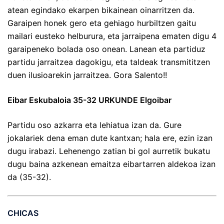
atean egindako ekarpen bikainean oinarritzen da.
Garaipen honek gero eta gehiago hurbiltzen gaitu
mailari eusteko helburura, eta jarraipena ematen digu 4
garaipeneko bolada oso onean. Lanean eta partiduz
partidu jarraitzea dagokigu, eta taldeak transmititzen
duen ilusioarekin jarraitzea. Gora Salento!!
Eibar Eskubaloia 35-32 URKUNDE Elgoibar
Partidu oso azkarra eta lehiatua izan da. Gure
jokalariek dena eman dute kantxan; hala ere, ezin izan
dugu irabazi. Lehenengo zatian bi gol aurretik bukatu
dugu baina azkenean emaitza eibartarren aldekoa izan
da (35-32).
CHICAS