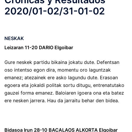
2020/01-02/31-01-02
NESKAK
Leizaran 11-20 DARIO Elgoibar
Gure neskek partidu bikaina jokatu dute. Defentsan
oso intentso egon dira, momentu oro laguntzak
emanez; atezainek ere asko lagundu dute. Erasoan
egoera eta jokaldi politak sortu ditugu, entrenatutako
gauzei forma emanez. Baloiaren igoera ona eta batez
ere nesken jarrera. Hau da jarraitu behar den bidea.
Bidasoa Irun 28-10 BACALAOS ALKORTA Elgoibar