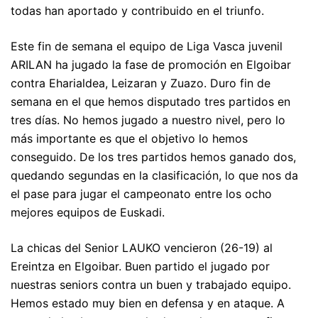
todas han aportado y contribuido en el triunfo.
Este fin de semana el equipo de Liga Vasca juvenil
ARILAN ha jugado la fase de promoción en Elgoibar
contra Eharialdea, Leizaran y Zuazo. Duro fin de
semana en el que hemos disputado tres partidos en
tres días. No hemos jugado a nuestro nivel, pero lo
más importante es que el objetivo lo hemos
conseguido. De los tres partidos hemos ganado dos,
quedando segundas en la clasificación, lo que nos da
el pase para jugar el campeonato entre los ocho
mejores equipos de Euskadi.
La chicas del Senior LAUKO vencieron (26-19) al
Ereintza en Elgoibar. Buen partido el jugado por
nuestras seniors contra un buen y trabajado equipo.
Hemos estado muy bien en defensa y en ataque. A