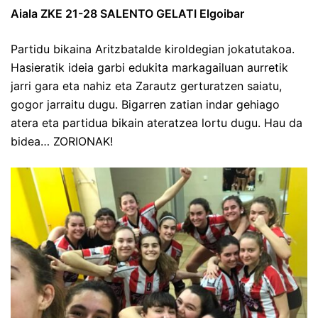
Aiala ZKE 21-28 SALENTO GELATI Elgoibar
Partidu bikaina Aritzbatalde kiroldegian jokatutakoa.
Hasieratik ideia garbi edukita markagailuan aurretik
jarri gara eta nahiz eta Zarautz gerturatzen saiatu,
gogor jarraitu dugu. Bigarren zatian indar gehiago
atera eta partidua bikain ateratzea lortu dugu. Hau da
bidea… ZORIONAK!