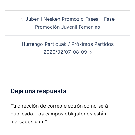
Navegación
Jubenil Nesken Promozio Fasea – Fase
de
Promoción Juvenil Femenino
entradas
Hurrengo Partiduak / Próximos Partidos
2020/02/07-08-09
Deja una respuesta
Tu dirección de correo electrónico no será
publicada.
Los campos obligatorios están
marcados con
*