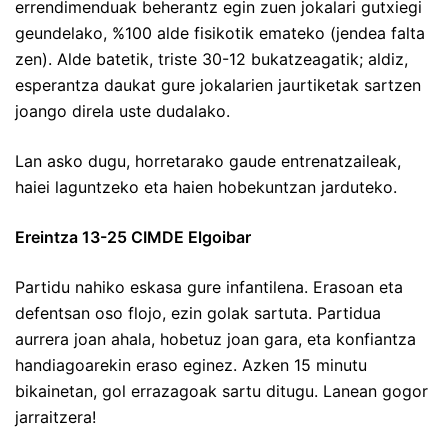
errendimenduak beherantz egin zuen jokalari gutxiegi
geundelako, %100 alde fisikotik emateko (jendea falta
zen). Alde batetik, triste 30-12 bukatzeagatik; aldiz,
esperantza daukat gure jokalarien jaurtiketak sartzen
joango direla uste dudalako.
Lan asko dugu, horretarako gaude entrenatzaileak,
haiei laguntzeko eta haien hobekuntzan jarduteko.
Ereintza 13-25 CIMDE Elgoibar
Partidu nahiko eskasa gure infantilena. Erasoan eta
defentsan oso flojo, ezin golak sartuta. Partidua
aurrera joan ahala, hobetuz joan gara, eta konfiantza
handiagoarekin eraso eginez. Azken 15 minutu
bikainetan, gol errazagoak sartu ditugu. Lanean gogor
jarraitzera!