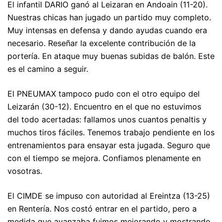
El infantil DARIO ganó al Leizaran en Andoain (11-20).
Nuestras chicas han jugado un partido muy completo.
Muy intensas en defensa y dando ayudas cuando era
necesario. Reseñar la excelente contribución de la
portería. En ataque muy buenas subidas de balón. Este
es el camino a seguir.
El PNEUMAX tampoco pudo con el otro equipo del
Leizarán (30-12). Encuentro en el que no estuvimos
del todo acertadas: fallamos unos cuantos penaltis y
muchos tiros fáciles. Tenemos trabajo pendiente en los
entrenamientos para ensayar esta jugada. Seguro que
con el tiempo se mejora. Confiamos plenamente en
vosotras.
El CIMDE se impuso con autoridad al Ereintza (13-25)
en Rentería. Nos costó entrar en el partido, pero a
medida que avanzaba fuimos mejorando y mostrando