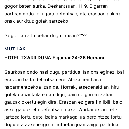
gogor baten aurka. Deskantsuan, 11-9. Bigarren
partean ondo ibili gara defentsan, eta erasoan aukera
onak aurkituz golak sartzeko.
Gogor jarraitu behar dugu lanean.????
MUTILAK
HOTEL TXARRIDUNA Elgoibar 24-26 Hernani
Gaurkoan ondo hasi dugu partidua, lan ona eginez, bai
erasoan baita defentsan ere. Atezainen Lana
nabarmentzekoa izan da. Horrek, atsedenaldian, hiru
goleko abantaila eman digu, baina bigarren zatian
gauzak okertu egin dira. Erasoan ez gara fin ibili, baloi
asko galduz eta defentsan makal. Aurkariek aurretik
jartzea lortu dute, baina markagailua berdintzea lortu
dugu eta azkenengo minutuetan joan zaigu partidua.