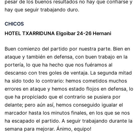
pesar de los buenos resultados no hay que confiarse y
hay que seguir trabajando duro.
CHICOS
HOTEL TXARRIDUNA Elgoibar 24-26 Hernani
Buen comienzo del partido por nuestra parte. Bien en
ataque y también en defensa, con buen trabajo en la
portería, lo que ha hecho que nos fuéramos al
descanso con tres goles de ventaja. La segunda mitad
ha sido todo lo contrario: hemos cometidos muchos
errores en ataque y hemos estado flojos en defensa, lo
que ha propiciado que el contrario se pusiera por
delante; pero aún así, hemos conseguido igualar el
marcador hasta los minutos finales, en los que se nos
ha escapado el partido. A seguir trabajando durante la
semana para mejorar. Ánimo, equipo!