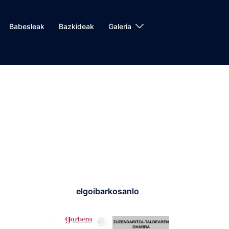
Babesleak
Bazkideak
Galeria
elgoibarkosanlo