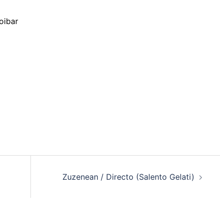
oibar
Zuzenean / Directo (Salento Gelati)