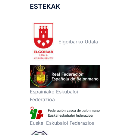
ESTEKAK
Elgoibarko Udala
Espainiako Eskubaloi
Federazioa
Euskal Eskubaloi Federazioa