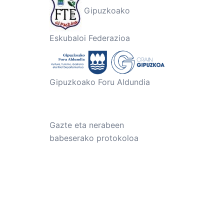
Gipuzkoako
Eskubaloi Federazioa
Gipuzkoako Foru Aldundia
Gazte eta nerabeen
babeserako protokoloa