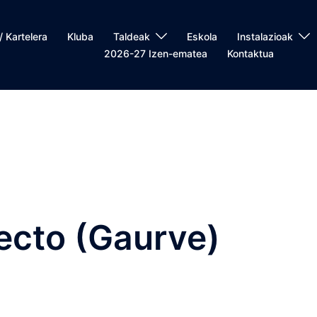
/ Kartelera
Kluba
Taldeak
Eskola
Instalazioak
2026-27 Izen-ematea
Kontaktua
ecto (Gaurve)