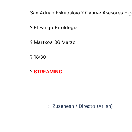
San Adrian Eskubaloia ? Gaurve Asesores Elg
? El Fango Kiroldegia
?️ Martxoa 06 Marzo
? 18:30
?
STREAMING
Navegación
Zuzenean / Directo (Arilan)
de
entradas