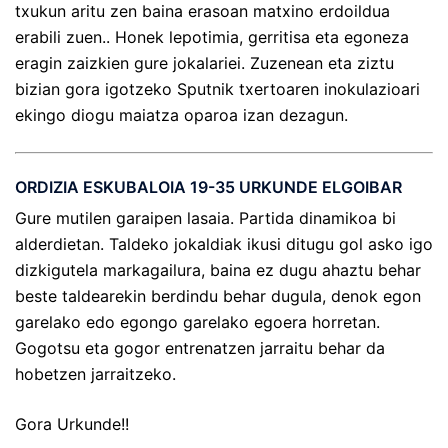
txukun aritu zen baina erasoan matxino erdoildua
erabili zuen.. Honek lepotimia, gerritisa eta egoneza
eragin zaizkien gure jokalariei. Zuzenean eta ziztu
bizian gora igotzeko Sputnik txertoaren inokulazioari
ekingo diogu maiatza oparoa izan dezagun.
ORDIZIA ESKUBALOIA 19-35 URKUNDE ELGOIBAR
Gure mutilen garaipen lasaia. Partida dinamikoa bi
alderdietan. Taldeko jokaldiak ikusi ditugu gol asko igo
dizkigutela markagailura, baina ez dugu ahaztu behar
beste taldearekin berdindu behar dugula, denok egon
garelako edo egongo garelako egoera horretan.
Gogotsu eta gogor entrenatzen jarraitu behar da
hobetzen jarraitzeko.
Gora Urkunde!!