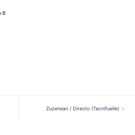
a B
Zuzenean / Directo (Tecnifuelle)