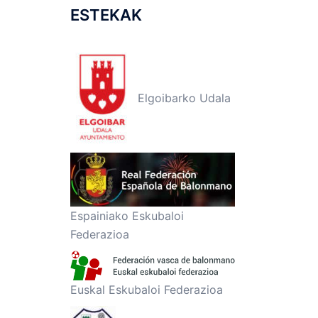
ESTEKAK
Elgoibarko Udala
Espainiako Eskubaloi
Federazioa
Euskal Eskubaloi Federazioa