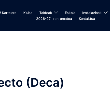
/ Kartelera
Kluba
Taldeak
Eskola
Instalazioak
2026-27 Izen-ematea
Kontaktua
ecto (Deca)