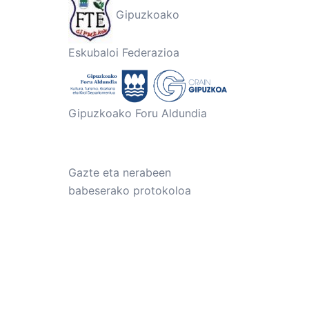
Gipuzkoako
Eskubaloi Federazioa
Gipuzkoako Foru Aldundia
Gazte eta nerabeen
babeserako protokoloa