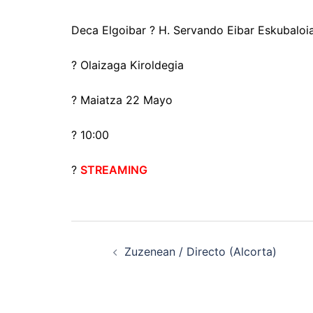
Deca Elgoibar ? H. Servando Eibar Eskubaloi
? Olaizaga Kiroldegia
?️ Maiatza 22 Mayo
? 10:00
?
STREAMING
Navegación
Zuzenean / Directo (Alcorta)
de
entradas