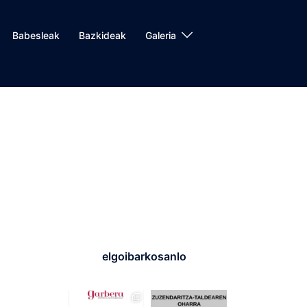
Babesleak
Bazkideak
Galeria
elgoibarkosanlo