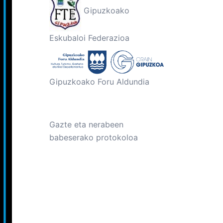
Gipuzkoako
Eskubaloi Federazioa
Gipuzkoako Foru Aldundia
Gazte eta nerabeen
babeserako protokoloa