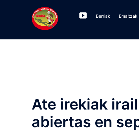
Saltar
al
Berriak
Emaitzak 
contenido
Ate irekiak irai
abiertas en se