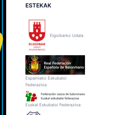
ESTEKAK
Elgoibarko Udala
Espainiako Eskubaloi
Federazioa
Euskal Eskubaloi Federazioa